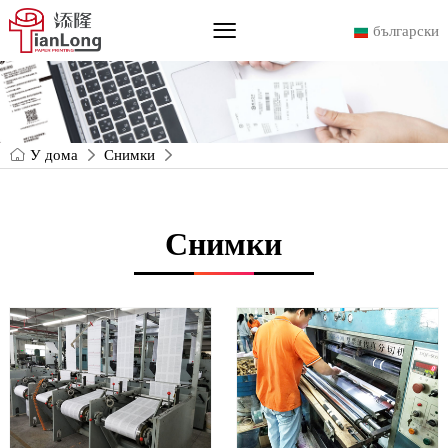
български
У дома
Снимки
Снимки