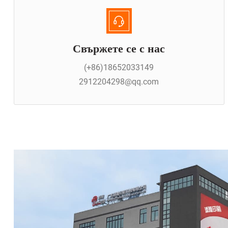
Свържете се с нас
(+86)18652033149
2912204298@qq.com