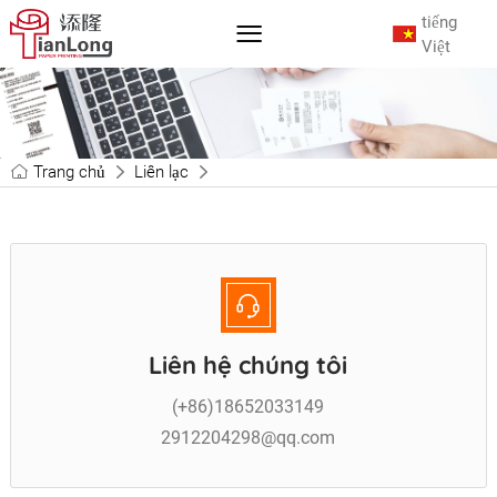
tiếng
Việt
Trang chủ
Liên lạc
Liên hệ chúng tôi
(+86)18652033149
2912204298@qq.com