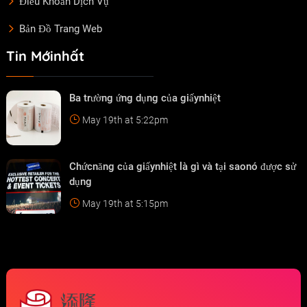
Điều Khoản Dịch Vụ
Bản Đồ Trang Web
Tin Mớinhất
Ba trường ứng dụng của giấynhiệt
May 19th at 5:22pm
Chứcnăng của giấynhiệt là gì và tại saonó được sử
dụng
May 19th at 5:15pm