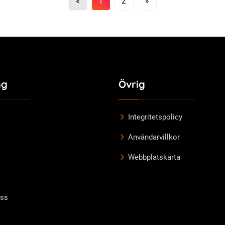
«
1
2
»
ng
Övrig
Integritetspolicy
Användarvillkor
Webbplatskarta
Oss