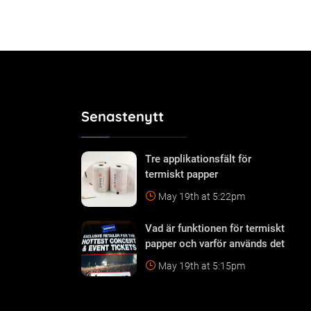
Senastenytt
Tre applikationsfält för
termiskt papper
May 19th at 5:22pm
Vad är funktionen för termiskt
papper och varför används det
May 19th at 5:15pm