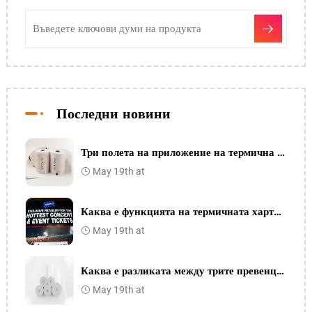
Последни новини
Три полета на приложение на термична хартия
May 19th at
Каква е функцията на термичната хартия и защо се използва
May 19th at
Каква е разликата между трите превенция и една предотвратяване на хартия за термично печат
May 19th at