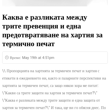
Каква е разликата между
трите превенция и една
предотвратяване на хартия за
термично печат
Време: May 19th at 4:51pm
\\ Пропорцията на хартията за термичен печат и хартия с
етикети в ежедневието ни, както и пазарните перспективи на
хартията за термичен печат, са защо някои хора ме питат:
\"Какви са трите защити на хартия за термичен печат?\"
\"Каква е разликата между трите защити и една защита от
хартия за термичен печат?\" И така, ще ви го обясня днес. По