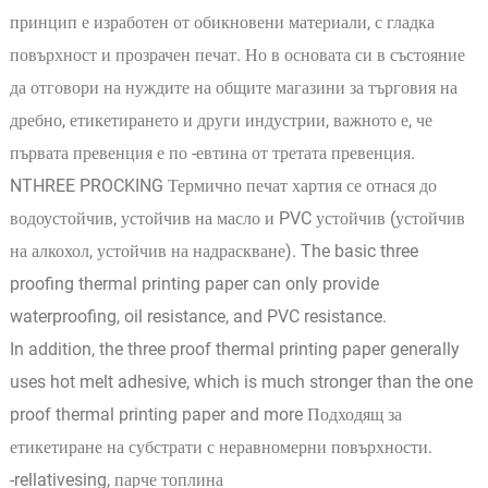
принцип е изработен от обикновени материали, с гладка
повърхност и прозрачен печат. Но в основата си в състояние
да отговори на нуждите на общите магазини за търговия на
дребно, етикетирането и други индустрии, важното е, че
първата превенция е по -евтина от третата превенция.
NTHREE PROCKING Термично печат хартия се отнася до
водоустойчив, устойчив на масло и PVC устойчив (устойчив
на алкохол, устойчив на надраскване). The basic three
proofing thermal printing paper can only provide
waterproofing, oil resistance, and PVC resistance.
In addition, the three proof thermal printing paper generally
uses hot melt adhesive, which is much stronger than the one
proof thermal printing paper and more Подходящ за
етикетиране на субстрати с неравномерни повърхности.
-rellativesing, парче топлина