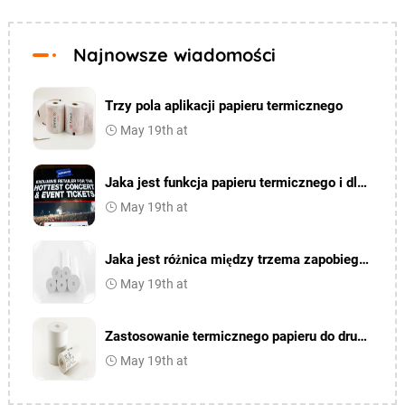
Najnowsze wiadomości
Trzy pola aplikacji papieru termicznego
May 19th at
Jaka jest funkcja papieru termicznego i dlaczego jest używany
May 19th at
Jaka jest różnica między trzema zapobieganiem a jedną zapobieganiem termicznym papierem do drukowania
May 19th at
Zastosowanie termicznego papieru do drukowania w branży medycznej
May 19th at